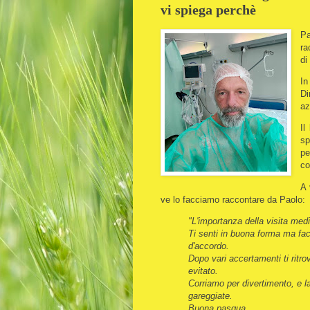
vi spiega perchè
Pa
ra
d
In
Di
az
Il
sp
pe
co
A 
ve lo facciamo raccontare da Paolo:
"L'importanza della visita med
Ti senti in buona forma ma fa
d'accordo.
Dopo vari accertamenti ti ritro
evitato.
Corriamo per divertimento, e la
gareggiate.
Buona pasqua