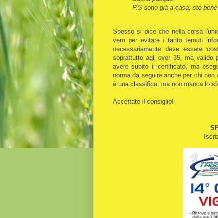
P.S sono già a casa, sto bene
Spesso si dice che nella corsa l'un
vero per evitare i tanto temuti inf
necessariamente deve essere cost
soprattutto agli over 35, ma valido p
avere subito il certificato, ma ese
norma da seguire anche per chi non è
è una classifica, ma non manca lo sf
Accettate il consiglio!
SP
Iscri