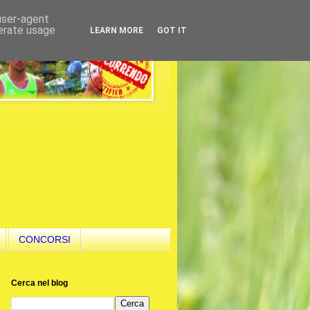
 user-agent
nerate usage
LEARN MORE
GOT IT
CONCORSI
Cerca nel blog