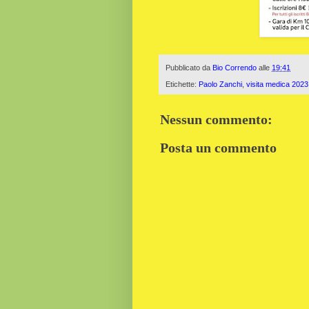
Pubblicato da
Bio Correndo
alle
19:41
Etichette:
Paolo Zanchi
,
visita medica 2023
Nessun commento:
Posta un commento