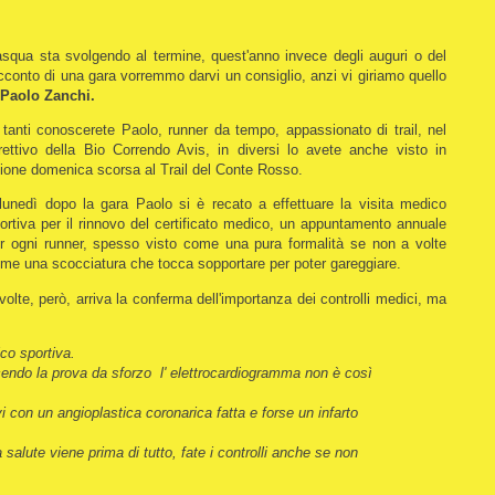
squa sta svolgendo al termine, quest'anno invece degli auguri o del
cconto di una gara vorremmo darvi un consiglio, anzi vi giriamo quello
i
Paolo Zanchi.
 tanti conoscerete Paolo, runner da tempo, appassionato di trail, nel
rettivo della Bio Correndo Avis, in diversi lo avete anche visto in
ione domenica scorsa al Trail del Conte Rosso.
 lunedì dopo la gara Paolo si è recato a effettuare la visita medico
ortiva per il rinnovo del certificato medico, un appuntamento annuale
r ogni runner, spesso visto come una pura formalità se non a volte
me una scocciatura che tocca sopportare per poter gareggiare.
volte, però, arriva la conferma dell'importanza dei controlli medici, ma
ico sportiva.
cendo la prova da sforzo l' elettrocardiogramma non è così
vi con un angioplastica coronarica fatta e forse un infarto
 salute viene prima di tutto, fate i controlli anche se non