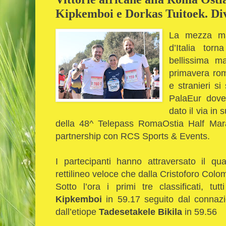
Kipkemboi e Dorkas Tuitoek. Dive
La mezza ma
d’Italia tor
bellissima ma
primavera roma
e stranieri si
PalaEur dove 
dato il via in 
della 48^ Telepass RomaOstia Half Mar
partnership con RCS Sports & Events.
I partecipanti hanno attraversato il qu
rettilineo veloce che dalla Cristoforo Colom
Sotto l’ora i primi tre classificati, tutt
Kipkemboi
in 59.17 seguito dal connaz
dall’etiope
Tadesetakele Bikila
in 59.56