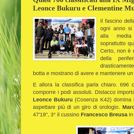
Leonce Bukuru e Clementine M
Il fascino del
ogni anno si
alla media 
soprattutto qu
Certo, non è 
della perif
drasticament
botta e mostrano di avere e mantenere un 
E allora la classifica parla chiaro. 696 c
comporre i podi assoluti. Distacco importan
Leonce Bukuru
(Cosenza K42) domina in
aspettare più di un giro di orologio.
Mar
47'19", 3° il cussino
Francesco Breusa
in