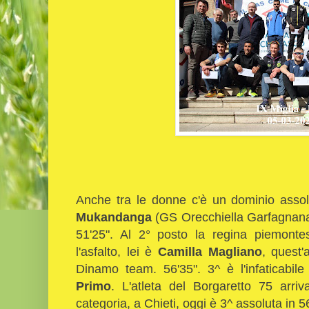
Anche tra le donne c'è un dominio assolu
Mukandanga
(GS Orecchiella Garfagnana)
51'25". Al 2° posto la regina piemonte
l'asfalto, lei è
Camilla Magliano
, quest'
Dinamo team. 56'35". 3^ è l'infaticabi
Primo
. L'atleta del Borgaretto 75 arriva
categoria, a Chieti, oggi è 3^ assoluta in 5