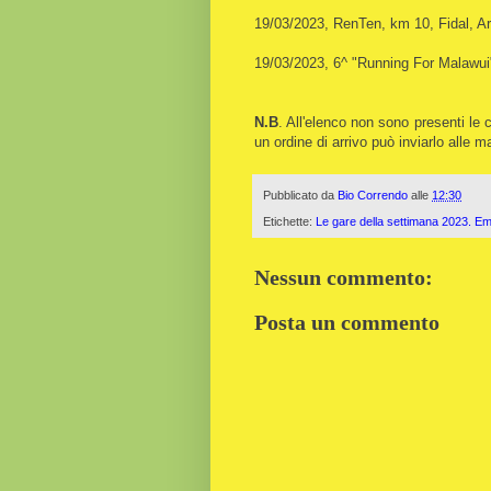
19/03/2023, RenTen, km 10, Fidal, 
19/03/2023, 6^ "Running For Malawui
N.B
. All'elenco non sono presenti le 
un ordine di arrivo può inviarlo alle ma
Pubblicato da
Bio Correndo
alle
12:30
Etichette:
Le gare della settimana 2023. E
Nessun commento:
Posta un commento