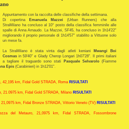
lano
Appuntamento con la raccolta delle classifiche della settimana.
Di copertina
Emanuela Mazzei
(Urban Runners) che alla
StraMilano ha concluso al 10° posto della classifica femminile alle
spalle di Anna Arnaudo. La Mazzei, SF45, ha concluso in 1h14'22"
migliorando il proprio personale di 1h14'57" stabilito a Vittuone solo
un mese fa.
La StraMilano è stata vinta dagli atleti keniani
Mwangi Boi
Cosmas
in 59'40" e Glady Cherop Longari 1h07'28". Il primi italiani
a tagliare il traguardo sono stati
Pasquale Selvarolo
(Fiamme
na Epis
(Carabinieri) in 1h12'01".
n, 42,195 km, Fidal Gold STRADA, Roma
RISULTATI
on, 21.0975 km, Fidal Gold STRADA, Milano
RISULTATI
a, 21,0975 km, Fidal Bronze STRADA, Vittorio Veneto (TV)
RISULTATI
Mezza del Metauro, 21,0975 km, Fidal STRADA, Fossombrone