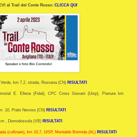
VI al Trail del Conte Rosso:
CLICCA QUI
Speaker e foto Bio Correndo!
 Verde, km 7,2, strada, Rossana (CN)
RISULTATI
morial E. Ellena (Fidal),
CPC Cross Giovani (Uisp), Pianura km
m. 10, Prato Nevoso (CN)
RISULTATI
 km , Domodossola (VB)
RISULTATI
strada (collinare), km 10,7, UISP, Montaldo Bormida (AL)
RISULTATI