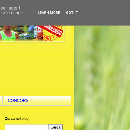
 user-agent
nerate usage
LEARN MORE
GOT IT
CONCORSI
Cerca nel blog