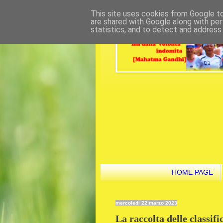
This site uses cookies from Google to 
are shared with Google along with per
statistics, and to detect and address
HOME PAGE
mercoledì 22 marzo 2023
La raccolta delle classif