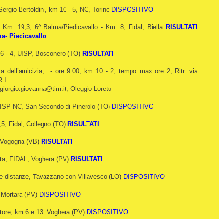
ergio Bertoldini, km 10 - 5, NC, Torino
DISPOSITIVO
 - Km. 19,3, 6^ Balma/Piedicavallo - Km. 8, Fidal, Biella
RISULTATI
a- Piedicavallo
 6 - 4, UISP, Bosconero (TO)
RISULTATI
a dell’amicizia,
- ore 9:00,
km 10 - 2; tempo max ore 2,
Ritr. via
R.I.
giorgio.giovanna@tim.it,
Oleggio Loreto
UISP NC, San Secondo di Pinerolo (TO)
DISPOSITIVO
,5, Fidal, Collegno (TO)
RISULTATI
, Vogogna (VB)
RISULTATI
sta, FIDAL, Voghera (PV)
RISULTATI
ie distanze, Tavazzano con Villavesco (LO)
DISPOSITIVO
 Mortara (PV)
DISPOSITIVO
ttore, km 6 e 13, Voghera (PV)
DISPOSITIVO