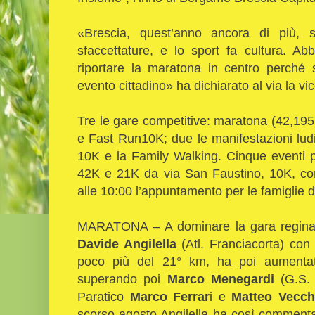
«Brescia, quest’anno ancora di più, s
sfaccettature, e lo sport fa cultura. Ab
riportare la maratona in centro perché 
evento cittadino» ha dichiarato al via la vi
Tre le gare competitive: maratona (42,1
e Fast Run10K; due le manifestazioni lud
10K e la Family Walking. Cinque eventi par
42K e 21K da via San Faustino, 10K, com
alle 10:00 l’appuntamento per le famiglie 
MARATONA – A dominare la gara regina è 
Davide Angilella
(Atl. Franciacorta) con 
poco più del 21° km, ha poi aumentat
superando poi
Marco Menegardi
(G.S. O
Paratico
Marco Ferrar
i e
Matteo Vecchi
scorso agosto Angilella ha così commenta