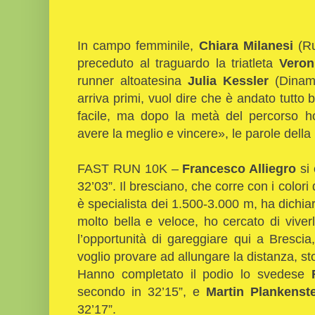
In campo femminile,
Chiara Milanesi
(Ru
preceduto al traguardo la triatleta
Veron
runner altoatesina
Julia Kessler
(Dinam
arriva primi, vuol dire che è andato tutto 
facile, ma dopo la metà del percorso h
avere la meglio e vincere», le parole della 
FAST RUN 10K –
Francesco Alliegro
si 
32’03”. Il bresciano, che corre con i color
è specialista dei 1.500-3.000 m, ha dichia
molto bella e veloce, ho cercato di vive
l’opportunità di gareggiare qui a Bresci
voglio provare ad allungare la distanza, st
Hanno completato il podio lo svedese
secondo in 32’15”, e
Martin
Plankenste
32’17”.