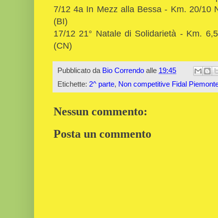
7/12 4a In Mezz alla Bessa - Km. 20/10
(BI)
17/12 21° Natale di Solidarietà - Km. 
(CN)
Pubblicato da
Bio Correndo
alle
19:45
Etichette:
2^ parte
,
Non competitive Fidal Piemont
Nessun commento:
Posta un commento