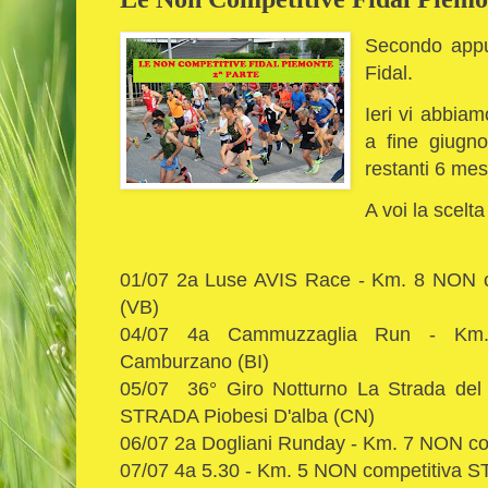
Secondo appu
Fidal.
Ieri vi abbiam
a fine giug
restanti 6 me
A voi la scelta
01/07 2a Luse AVIS Race - Km. 8 NON
(VB)
04/07 4a Cammuzzaglia Run - Km
Camburzano (BI)
05/07 36° Giro Notturno La Strada del
STRADA Piobesi D'alba (CN)
06/07 2a Dogliani Runday - Km. 7 NON c
07/07 4a 5.30 - Km. 5 NON competitiva 