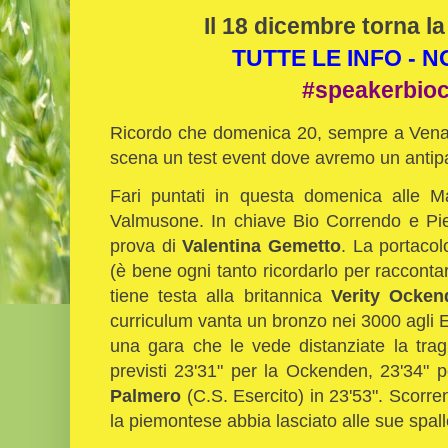
Il 18 dicembre torna la
TUTTE LE INFO - 
#speakerbio
Ricordo che domenica 20, sempre a Venar
scena un test event dove avremo un antipa
Fari puntati in questa domenica alle 
Valmusone. In chiave Bio Correndo e Pie
prova di
Valentina Gemetto
. La portacolo
(è bene ogni tanto ricordarlo per raccontar
tiene testa alla britannica
Verity Ocken
curriculum vanta un bronzo nei 3000 agli 
una gara che le vede distanziate la tra
previsti 23'31" per la Ockenden, 23'34" 
Palmero
(C.S. Esercito) in 23'53". Scorre
la piemontese abbia lasciato alle sue spall