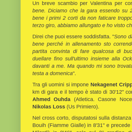
Un breve scambio per Valentina per co
bene. Diciamo che la gara essendo su 2 g
bene i primi 2 corti da non faticare troppo 
terzo giro, abbiamo allungato e ho visto c
Direi che puoi essere soddisfatta. "
Sono da
bene perché in allenamento sto corren
partita convinta di fare qualcosa di b
duellare fino sull'ultimo insieme alla 
davanti a me. Ma quando mi sono trovata l
testa a domenica
".
Tra gli uomini si impone
Nekagenet Crip
km di gara e il tempo è stato di 30'12" con
Ahmed Ouhda
(Atletica. Casone Noce
Nikolas Loss
(Us Primiero).
Nel cross corto, disputatosi sulla distanza 
Bouih (Fiamme Gialle) in 8'31" e precede