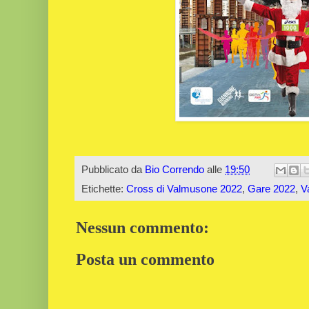
Pubblicato da
Bio Correndo
alle
19:50
Etichette:
Cross di Valmusone 2022
,
Gare 2022
,
V
Nessun commento:
Posta un commento