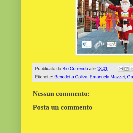
Pubblicato da
Bio Correndo
alle
13:01
Etichette:
Benedetta Coliva
,
Emanuela Mazzei
,
Ga
Nessun commento:
Posta un commento