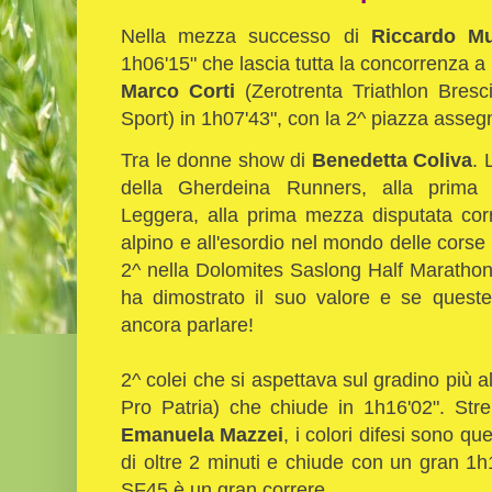
Nella mezza successo di
Riccardo M
1h06'15" che lascia tutta la concorrenza a 
Marco Corti
(Zerotrenta Triathlon Bres
Sport) in 1h07'43", con la 2^ piazza assegn
Tra le donne show di
Benedetta Coliva
. 
della Gherdeina Runners, alla prima s
Leggera, alla prima mezza disputata corre
alpino e all'esordio nel mondo delle corse 
2^ nella Dolomites Saslong Half Marathon
ha dimostrato il suo valore e se quest
ancora parlare!
2^ colei che si aspettava sul gradino più a
Pro Patria) che chiude in 1h16'02". Str
Emanuela Mazzei
, i colori difesi sono q
di oltre 2 minuti e chiude con un gran 1
SF45 è un gran correre.