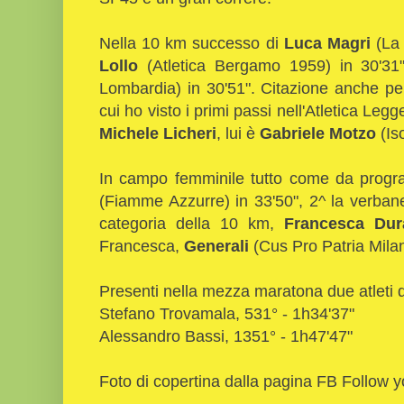
Nella 10 km successo di
Luca Magri
(La 
Lollo
(Atletica Bergamo 1959) in 30'31
Lombardia) in 30'51". Citazione anche per
cui ho visto i primi passi nell'Atletica Leg
Michele Licheri
, lui è
Gabriele Motzo
(Is
In campo femminile tutto come da progr
(Fiamme Azzurre) in 33'50", 2^ la verbanese
categoria della 10 km,
Francesca Dur
Francesca,
Generali
(Cus Pro Patria Milan
Presenti nella mezza maratona due atleti 
Stefano Trovamala, 531° - 1h34'37"
Alessandro Bassi, 1351° - 1h47'47"
Foto di copertina dalla pagina FB Follow y