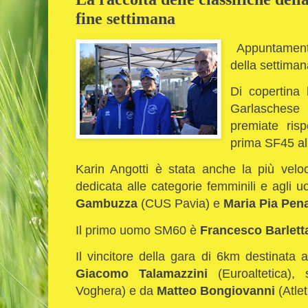
fine settimana
Appuntamento 
della settima
Di copertina
Garlaschese
K
premiate ris
prima SF45 al
Karin Angotti è stata anche la più velo
dedicata alle categorie femminili e agli uo
Gambuzza
(CUS Pavia) e
Maria Pia Pen
Il primo uomo SM60 è
Francesco Barlett
Il vincitore della gara di 6km destinata a
Giacomo Talamazzini
(Euroaltetica),
Voghera) e da
Matteo Bongiovanni
(Atle