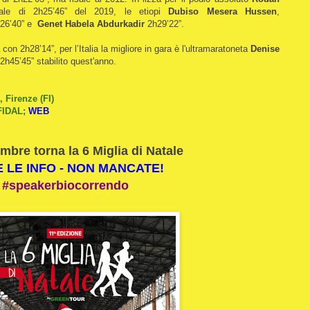
le di 2h25’46” del 2019, le etiopi
Dubiso Mesera
Hussen
,
26’40” e
Genet Habela Abdurkadir
2h29’22”.
con 2h28’14”, per l’Italia la migliore in gara è l'ultramaratoneta
Denise
h45’45” stabilito quest'anno.
 Firenze (FI)
FIDAL;
WEB
embre torna la 6 Miglia di Natale
 LE INFO - NON MANCATE!
#speakerbiocorrendo