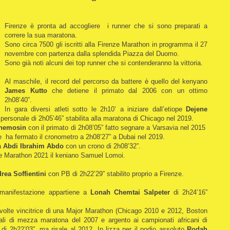
Firenze è pronta ad accogliere i runner che si sono preparati a
correre la sua maratona.
Sono circa 7500 gli iscritti alla Firenze Marathon in programma il 27
novembre con partenza dalla splendida Piazza del Duomo.
Sono già noti alcuni dei top runner che si contenderanno la vittoria.
Al maschile, il record del percorso da battere è quello del kenyano
James Kutto
che detiene il primato dal 2006 con un ottimo
2h08’40”.
In gara diversi atleti sotto le 2h10’ a iniziare dall’etiope
Dejene
personale di 2h05’46” stabilita alla maratona di Chicago nel 2019.
Chemosin
con il primato di 2h08’05” fatto segnare a Varsavia nel 2015
 ha fermato il cronometro a 2h08’27” a Dubai nel 2019.
a
Abdi Ibrahim Abdo
con un crono di 2h08’32”.
nze Marathon 2021 il keniano Samuel Lomoi.
rea Soffientini
con PB di 2h22’29” stabilito proprio a Firenze.
a manifestazione appartiene a
Lonah Chemtai Salpeter
di 2h24’16”
 volte vincitrice di una Major Marathon (Chicago 2010 e 2012, Boston
iali di mezza maratona del 2007 e argento ai campionati africani di
i 2h22’03”, ma risale al 2012. In lizza per il podio assoluto
Rodah