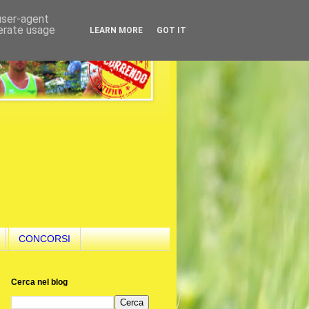
 user-agent
nerate usage
LEARN MORE
GOT IT
CONCORSI
Cerca nel blog