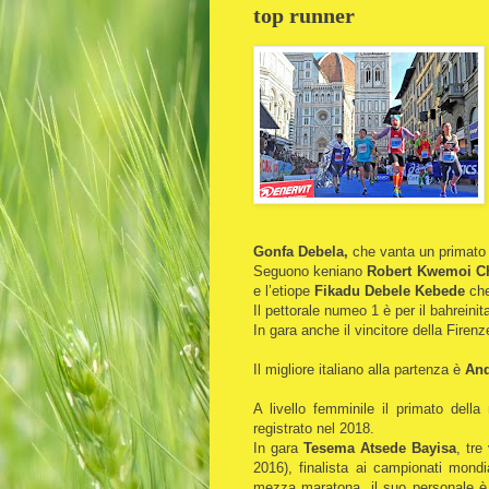
top runner
Gonfa Debela,
che vanta un primato 
Seguono keniano
Robert Kwemoi 
e l’etiope
Fikadu Debele Kebede
che
Il pettorale numeo 1 è per il bahreinit
In gara anche il vincitore della Fire
Il migliore italiano alla partenza è
And
A livello femminile il primato dell
registrato nel 2018.
In gara
Tesema Atsede Bayisa
, tre
2016), finalista ai campionati mond
mezza maratona, il suo personale è d