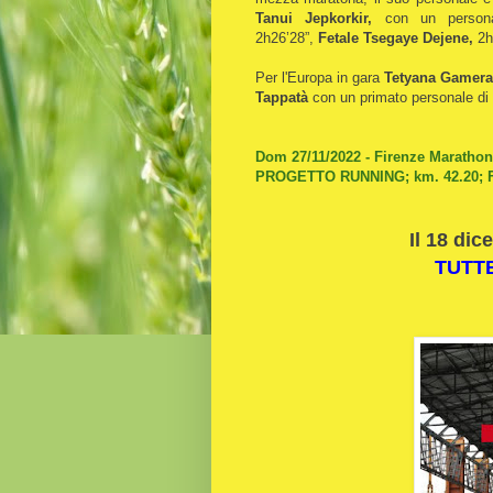
Tanui Jepkorkir,
con un persona
2h26’28”,
Fetale Tsegaye Dejene,
2h
Per l'Europa in gara
Tetyana Gamera
Tappatà
con un primato personale di 2
Dom 27/11/2022 - Firenze Marathon,
PROGETTO RUNNING; km. 42.20; 
Il 18 dic
TUTTE