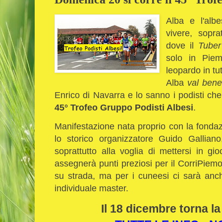
Alba e l'alb
vivere, sopra
dove il
Tube
solo in Pie
leopardo in tut
Alba
val ben
Enrico di Navarra e lo sanno i podisti che 
45° Trofeo Gruppo Podisti Albesi
.
Manifestazione nata proprio con la fonda
lo storico organizzatore Guido Gallian
soprattutto alla voglia di mettersi in 
assegnerà punti preziosi per il CorriPiemon
su strada, ma per i cuneesi ci sarà anche
individuale master.
Il 18 dicembre torna la