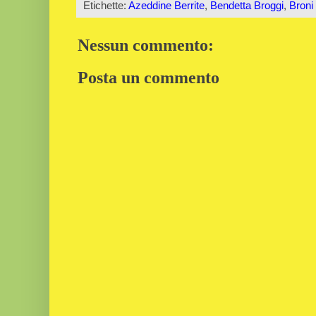
Etichette:
Azeddine Berrite
,
Bendetta Broggi
,
Broni
Nessun commento:
Posta un commento