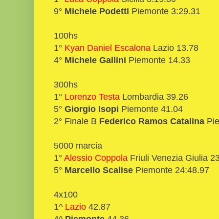
9°
Michele Podetti
Piemonte 3:29.31
100hs
1°
Kyan Daniel Escalona
Lazio 13.78
4°
Michele Gallini
Piemonte 14.33
300hs
1°
Lorenzo Testa
Lombardia 39.26
5°
Giorgio Isopi
Piemonte 41.04
2° Finale B
Federico Ramos Catalina
Pie
5000 marcia
1°
Alessio Coppola
Friuli Venezia Giulia 2
5°
Marcello Scalise
Piemonte 24:48.97
4x100
1^
Lazio
42.87
4^
Piemonte
44.36