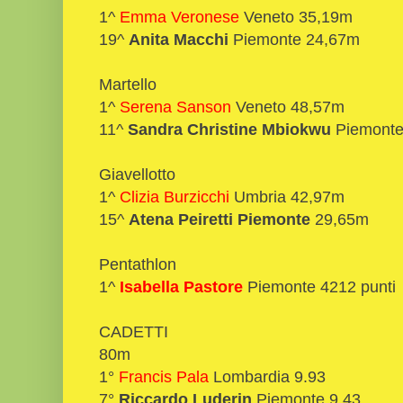
1^
Emma Veronese
Veneto 35,19m
19^
Anita Macchi
Piemonte 24,67m
Martello
1^
Serena Sanson
Veneto 48,57m
11^
Sandra Christine Mbiokwu
Piemont
Giavellotto
1^
Clizia Burzicchi
Umbria 42,97m
15^
Atena Peiretti Piemonte
29,65m
Pentathlon
1^
Isabella Pastore
Piemonte 4212 punti
CADETTI
80m
1°
Francis Pala
Lombardia 9.93
7°
Riccardo Luderin
Piemonte 9.43