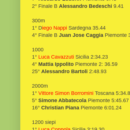
2° Finale B
Alessandro Bedeschi
9.41
300m
1° D
iego Nappi
Sardegna 35.44
4° Finale B
Juan Jose Caggia
Piemonte 
1000
1°
Luca Cavazzuti
Sicilia 2:34.23
4°
Mattia Ippolito
Piemonte 2: 36.59
25°
Alessandro Bartoli
2:48.93
2000m
1°
Vittore Simon Borromini
Toscana 5:34.
5°
Simone Abbatecola
Piemonte 5:45.67
16°
Christian Piana
Piemonte 6:01.24
1200 siepi
1°
Luca Coppola
Sicilia 3:19.30