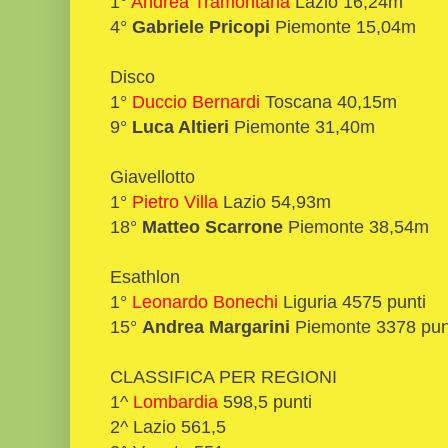
1°
Andrea Tramontana
Lazio 16,24m
4°
Gabriele Pricopi
Piemonte 15,04m
Disco
1°
Duccio Bernardi
Toscana 40,15m
9°
Luca Altieri
Piemonte 31,40m
Giavellotto
1°
Pietro Villa
Lazio 54,93m
18°
Matteo Scarrone
Piemonte 38,54m
Esathlon
1°
Leonardo Bonechi
Liguria 4575 punti
15°
Andrea Margarini
Piemonte 3378 pun
CLASSIFICA PER REGIONI
1^
Lombardia
598,5 punti
2^ Lazio 561,5