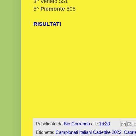
3^ Veneto 551
5^
Piemonte
505
RISULTATI
Pubblicato da
Bio Correndo
alle
19:30
Etichette:
Campionati Italiani Cadetti/e 2022
,
Caorl