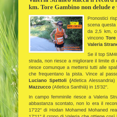
km. Tore Gambino non delude e 
Pronostici ris
scena questa 
da 2,5 km, con
vincono
Tore
Valeria Stra
Se il top SM40
strada, non riesce a migliorare il limite d
riesce comunque a mettersi tutti alle spa
che frequentano la pista. Vince al pass
Luciano Spettoli (
Atletica Alessandria
Mazzucco
(Atletica Santhià) in 15'32".
In campo femminile riesce a Valeria Stra
abbastanza scontato, non lo era il record
17'22" di Hodan Mohamed Mohaned reali
17'11" il crono di Valeria che ottiene così 