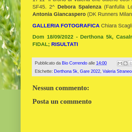
SF45. 2^
Debora
Spalenza
(Fanfulla Lo
Antonia Giancaspero
(DK Runners Milano
GALLERIA FOTOGRAFICA
Chiara Scagli
Dom 18/09/2022 - Derthona 5k, Casal
FIDAL;
RISULTATI
Pubblicato da
Bio Correndo
alle
14:00
Etichette:
Derthona 5k
,
Gare 2022
,
Valeria Straneo
Nessun commento:
Posta un commento