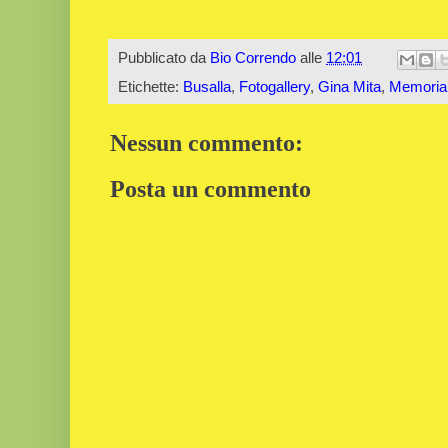
Pubblicato da
Bio Correndo
alle
12:01
Etichette:
Busalla
,
Fotogallery
,
Gina Mita
,
Memorial
Nessun commento:
Posta un commento