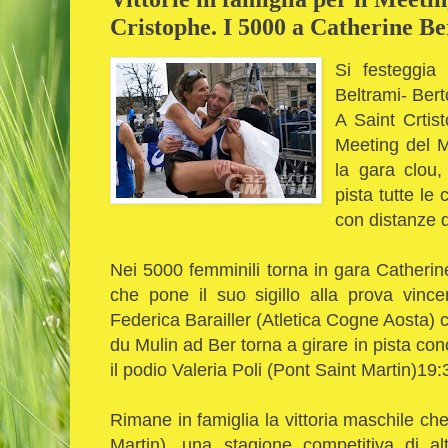
Cristophe. I 5000 a Catherine B
Si festeggia 
Beltrami- Ber
A Saint Crtist
Meeting del M
la gara clou,
pista tutte le 
con distanze 
Nei 5000 femminili torna in gara Catherin
che pone il suo sigillo alla prova vinc
Federica Barailler (Atletica Cogne Aosta) ch
du Mulin ad Ber torna a girare in pista co
il podio Valeria Poli (Pont Saint Martin)19:
Rimane in famiglia la vittoria maschile ch
Martin), una stagione competitiva di alto 