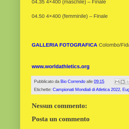
04.35 4×400 (maschile) – Finale
04.50 4×400 (femminile) – Finale
GALLERIA FOTOGRAFICA
Colombo/Fid
www.worldathletics.org
Pubblicato da
Bio Correndo
alle
09:15
Etichette:
Campionati Mondiali di Atletica 2022
,
Eu
Nessun commento:
Posta un commento