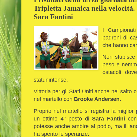
Tripletta Jamaica nella velocità.
Sara Fantini
I Campionati
padroni di cas
che hanno cara
Non stupisce 
peso e nemme
ostacoli dove
statunintense.
Vittoria per gli Stati Uniti anche nel salto 
nel martello con
Brooke Andersen.
Proprio nel martello si registra la miglior
un ottimo 4° posto di
Sara
Fantini
con
potesse anche ambire al podio, ma il la
ha spento le speranze.