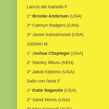
Lancio del martello F
1^
Brooke Andersen
(USA)
2^ Camryn Rodgers (CAN)
3^ Janee Kassanovoid (USA)
10000m M
1° J
oshua Cheptegei
(UGA)
2° Stanley Mburu (KEN)
3° Jakob Kiplomo (UGA)
Salto con l'asta F
1^
Katie Nageotte
(USA)
2^ Sandi Morris (USA)
3^ Nina Kennedi (AUS)