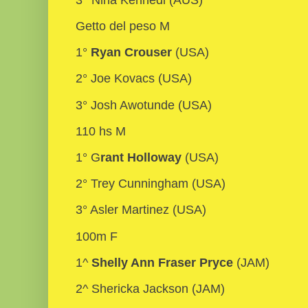
Getto del peso M
1°
Ryan Crouser
(USA)
2° Joe Kovacs (USA)
3° Josh Awotunde (USA)
110 hs M
1° G
rant Holloway
(USA)
2° Trey Cunningham (USA)
3° Asler Martinez (USA)
100m F
1^
Shelly Ann Fraser Pryce
(JAM)
2^ Shericka Jackson (JAM)