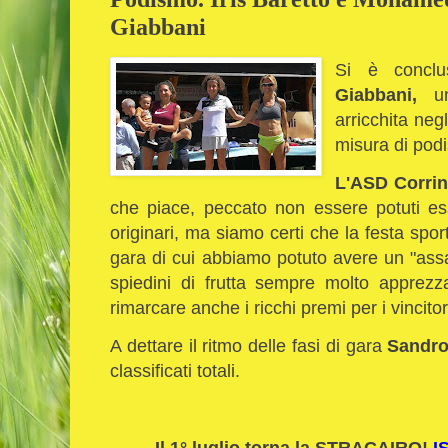
Giabbani
Si è concl
Giabbani,
una
arricchita neg
misura di podi
L'ASD Corrin
che piace, peccato non essere potuti e
originari, ma siamo certi che la festa sport
gara di cui abbiamo potuto avere un "assa
spiedini di frutta sempre molto apprezz
rimarcare anche i ricchi premi per i vincitor
A dettare il ritmo delle fasi di gara
Sandro
classificati totali.
Il 1° luglio torna la STRACAIRO!
I