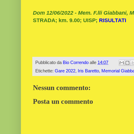
Dom 12/06/2022 - Mem. F.lli Giabbani, 
STRADA; km. 9.00; UISP;
RISULTATI
Pubblicato da
Bio Correndo
alle
14:07
Etichette:
Gare 2022
,
Iris Baretto
,
Memorial Giabba
Nessun commento:
Posta un commento