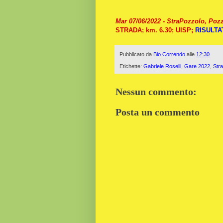
Mar 07/06/2022 - StraPozzolo, Poz
STRADA; km. 6.30; UISP
;
RISULTA
Pubblicato da
Bio Correndo
alle
12:30
Etichette:
Gabriele Roselli
,
Gare 2022
,
Str
Nessun commento:
Posta un commento