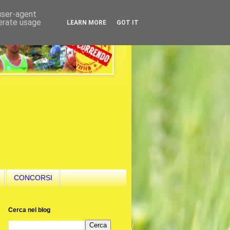
 user-agent
nerate usage
LEARN MORE
GOT IT
CONCORSI
Cerca nel blog