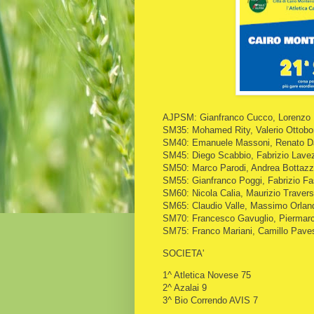
AJPSM: Gianfranco Cucco, Lorenzo P
SM35: Mohamed Rity, Valerio Ottobo
SM40: Emanuele Massoni, Renato Da
SM45: Diego Scabbio, Fabrizio Lavezz
SM50: Marco Parodi, Andrea Bottazz
SM55: Gianfranco Poggi, Fabrizio F
SM60: Nicola Calia, Maurizio Travers
SM65: Claudio Valle, Massimo Orland
SM70: Francesco Gavuglio, Piermarco
SM75: Franco Mariani, Camillo Pave
SOCIETA'
1^ Atletica Novese 75
2^ Azalai 9
3^ Bio Correndo AVIS 7