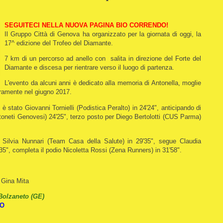
SEGUITECI NELLA NUOVA PAGINA BIO CORRENDO!
Il Gruppo Città di Genova ha organizzato per la giornata di oggi, la
17^ edizione del Trofeo del Diamante.
7 km di un percorso ad anello con salita in direzione del Forte del
Diamante e discesa per rientrare verso il luogo di partenza.
L'evento da alcuni anni è dedicato alla memoria di Antonella, moglie
ramente nel giugno 2017.
 è stato Giovanni Tornielli (Podistica Peralto) in 24'24", anticipando di
oneti Genovesi) 24'25", terzo posto per Diego Bertolotti (CUS Parma)
r Silvia Nunnari (Team Casa della Salute) in 29'35", segue Claudia
35", completa il podio Nicoletta Rossi (Zena Runners) in 31'58".
 Gina Mita
 Bolzaneto (GE)
VO