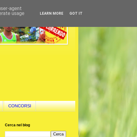
 user-agent
nerate usage
LEARN MORE
GOT IT
CONCORSI
Cerca nel blog