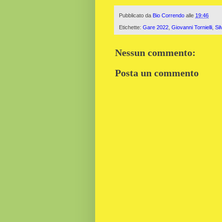
Pubblicato da
Bio Correndo
alle
19:46
Etichette:
Gare 2022
,
Giovanni Tornielli
,
Si
Nessun commento:
Posta un commento