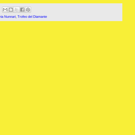
lvia Nunnari
,
Trofeo del Diamante