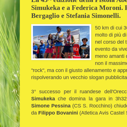
Simukeka e a Federica Moroni. P
Bergaglio e Stefania Simonelli.
50 km di cui 3
molto di più d
nel corso del 
evento da vive
meno amanti d
non il massim
"rock", ma con il giusto allenamento e app
rispolverando un vecchio slogan pubblicita
3° successo per il ruandese dell'Orecc
Simukeka
che domina la gara in 3h32'18
Simone Pessina
(CS S. Rocchino) chiude
da
Filippo Bovanini
(Atletica Avis Castel 