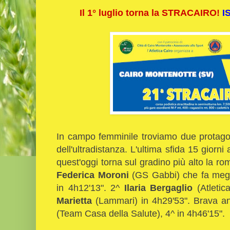
Il 1° luglio torna la STRACAIRO!
I
In campo femminile troviamo due protagoni
dell'ultradistanza. L'ultima sfida 15 giorni
quest'oggi torna sul gradino più alto la ro
Federica Moroni
(GS Gabbi) che fa megli
in 4h12'13". 2^
Ilaria Bergaglio
(Atletic
Marietta
(Lammari) in 4h29'53". Brava an
(Team Casa della Salute), 4^ in 4h46'15".