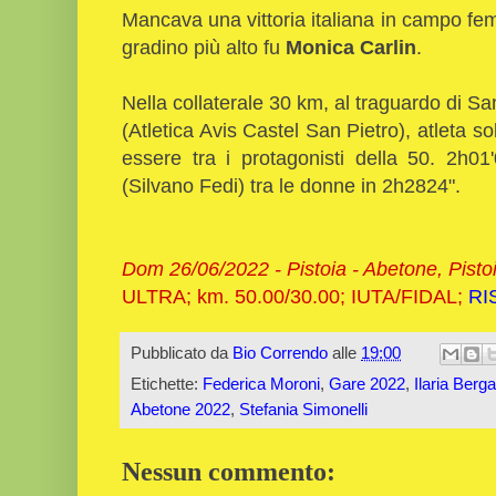
Mancava una vittoria italiana in campo fe
gradino più alto fu
Monica Carlin
.
Nella collaterale 30 km, al traguardo di S
(Atletica Avis Castel San Pietro), atleta 
essere tra i protagonisti della 50. 2h01
(Silvano Fedi) tra le donne in 2h2824".
Dom 26/06/2022 - Pistoia - Abetone, Pisto
ULTRA; km. 50.00/30.00; IUTA/FIDAL;
RI
Pubblicato da
Bio Correndo
alle
19:00
Etichette:
Federica Moroni
,
Gare 2022
,
Ilaria Berga
Abetone 2022
,
Stefania Simonelli
Nessun commento: