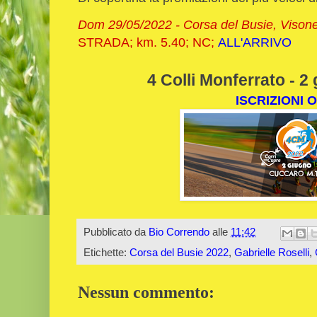
Dom 29/05/2022 - Corsa del B
usie, Vison
STRADA; km. 5.40; NC;
ALL'ARRIVO
4 Colli Monferrato - 2
ISCRIZIONI 
Pubblicato da
Bio Correndo
alle
11:42
Etichette:
Corsa del Busie 2022
,
Gabrielle Roselli
,
Nessun commento: