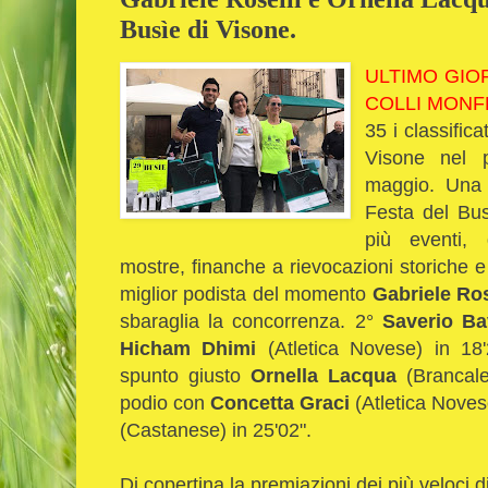
Busìe di Visone.
ULTIMO GIO
COLLI MONF
35 i classific
Visone nel p
maggio.
Una 
Festa del Bus
più eventi, 
mostre, finanche a rievocazioni storiche e 
miglior podista del momento
Gabriele Ros
sbaraglia la concorrenza. 2°
Saverio Ba
Hicham Dhimi
(Atletica Novese) in 18'
spunto giusto
Ornella Lacqua
(Brancaleo
podio con
Concetta Graci
(Atletica Noves
(Castanese) in 25'02".
Di copertina la premiazioni dei più veloci d