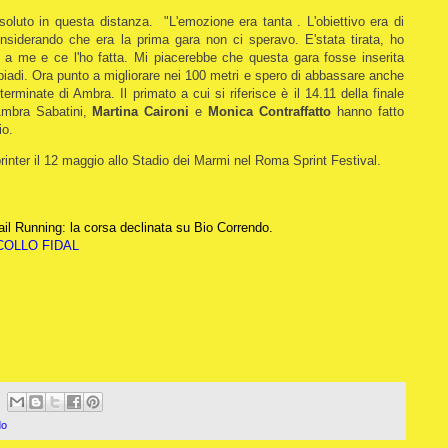
ssoluto in questa distanza. "L'emozione era tanta . L'obiettivo era di
siderando che era la prima gara non ci speravo. E'stata tirata, ho
i a me e ce l'ho fatta. Mi piacerebbe che questa gara fosse inserita
mpiadi. Ora punto a migliorare nei 100 metri e spero di abbassare anche
rminate di Ambra. Il primato a cui si riferisce è il 14.11 della finale
 Ambra Sabatini,
Martina Caironi
e
Monica Contraffatto
hanno fatto
dio.
printer il 12 maggio allo Stadio dei Marmi nel Roma Sprint Festival.
il Running: la corsa declinata su Bio Correndo.
OLLO FIDAL
do