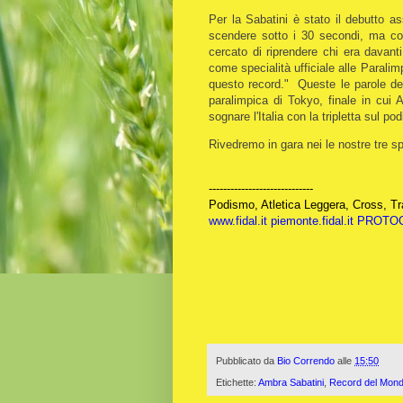
Per la Sabatini è stato il debutto a
scendere sotto i 30 secondi, ma con
cercato di riprendere chi era davant
come specialità ufficiale alle Parali
questo record." Queste le parole dete
paralimpica di Tokyo, finale in cui
sognare l'Italia con la tripletta sul po
Rivedremo in gara nei le nostre tre s
-----------------------------
Podismo, Atletica Leggera, Cross, Tra
www.fidal.it
piemonte.fidal.it
PROTOC
Pubblicato da
Bio Correndo
alle
15:50
Etichette:
Ambra Sabatini
,
Record del Mon