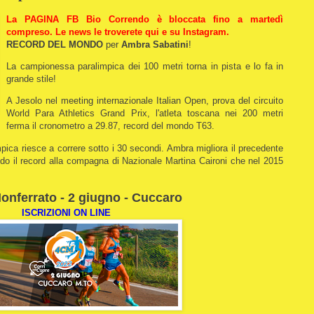
La PAGINA FB Bio Correndo è bloccata fino a martedì
compreso. Le news le troverete qui e su Instagram.
RECORD DEL MONDO
per
Ambra Sabatini
!
La campionessa paralimpica dei 100 metri torna in pista e lo fa in
grande stile!
A Jesolo nel meeting internazionale Italian Open, prova del circuito
World Para Athletics Grand Prix, l'atleta toscana nei 200 metri
ferma il cronometro a 29.87, record del mondo T63.
impica riesce a correre sotto i 30 secondi. Ambra migliora il precedente
ndo il record alla compagna di Nazionale Martina Caironi che nel 2015
Monferrato - 2 giugno - Cuccaro
ISCRIZIONI ON LINE