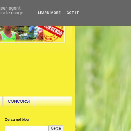
 user-agent
nerate usage
LEARN MORE
GOT IT
CONCORSI
Cerca nel blog