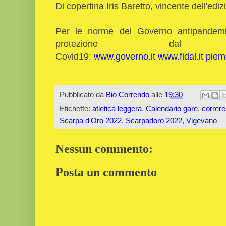
Di copertina Iris Baretto, vincente dell'edi
Per le norme del Governo antipandemich
protezione dal
Covid19:
www.governo.it
www.fidal.it
piemo
Pubblicato da
Bio Correndo
alle
19:30
Etichette:
atletica leggera
,
Calendario gare
,
correre
Scarpa d'Oro 2022
,
Scarpadoro 2022
,
Vigevano
Nessun commento:
Posta un commento