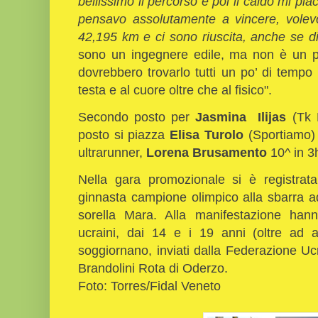
bellissimo il percorso e poi il caldo mi pia
pensavo assolutamente a vincere, volevo
42,195 km e ci sono riuscita, anche se 
sono un ingegnere edile, ma non è un pe
dovrebbero trovarlo tutti un po’ di tempo
testa e al cuore oltre che al fisico".
Secondo posto per
Jasmina Ilijas
(Tk M
posto si piazza
Elisa Turolo
(Sportiamo) 
ultrarunner,
Lorena Brusamento
10^ in 3
Nella gara promozionale si è registra
ginnasta campione olimpico alla sbarra 
sorella Mara. Alla manifestazione hann
ucraini, dai 14 e i 19 anni (oltre ad 
soggiornano, inviati dalla Federazione Ucra
Brandolini Rota di Oderzo.
Foto: Torres/Fidal Veneto