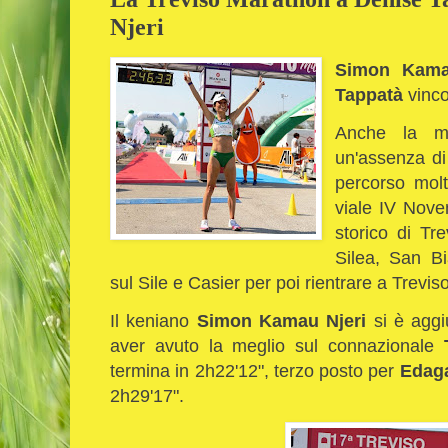
Njeri
Simon Kama
Tappatà
vinc
Anche la ma
un'assenza di
percorso molt
viale IV Nove
storico di Tr
Silea, San Bi
sul Sile e Casier per poi rientrare a Trevis
Il keniano
Simon Kamau Njeri
si è aggiu
aver avuto la meglio sul connazionale
termina in 2h22'12", terzo posto per
Edaga
2h29'17".