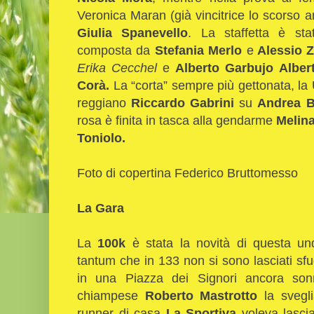
Veronica Maran (già vincitrice lo scorso 
Giulia Spanevello
. La staffetta è st
composta da
Stefania Merlo
e
Alessio 
Erika Cecchel
e
Alberto Garbujo
Alber
Corà.
La “corta” sempre più gettonata, la 
reggiano
Riccardo Gabrini
su
Andrea B
rosa è finita in tasca alla gendarme
Melina
Toniolo.
Foto di copertina Federico Bruttomesso
La Gara
La
100k
è stata la novità di questa u
tantum che in 133 non si sono lasciati sfu
in una Piazza dei Signori ancora so
chiampese
Roberto Mastrotto
la svegli
runner di casa
La
Sportiva
voleva lascia