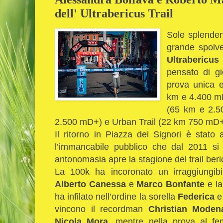
dell' Ultrabericus Trail
Sole splendent
grande spolve
Ultrabericus
pensato di gi
prova unica e 
km e 4.400 mD+
(65 km e 2.5
2.500 mD+) e Urban Trail (22 km 750 mD+
Il ritorno in Piazza dei Signori è stato a
l’immancabile pubblico che dal 2011 si 
antonomasia apre la stagione del trail beri
La 100k ha incoronato un irraggiungib
Alberto Canessa
e
Marco
Bonfante
e la
ha infilato nell’ordine la sorella
Federica
vincono il recordman
Christian Moden
Nicola Mora
, mentre nella prova al fem