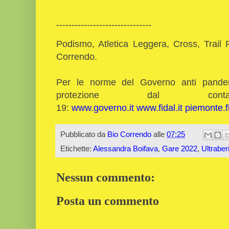
-------------------------------
Podismo, Atletica Leggera, Cross, Trail 
Correndo.
Per le norme del Governo anti pandemi
protezione dal co
19:
www.governo.it
www.fidal.it
piemonte.fi
Pubblicato da
Bio Correndo
alle
07:25
Etichette:
Alessandra Boifava
,
Gare 2022
,
Ultraberi
Nessun commento:
Posta un commento