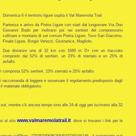
Domenica 6 il territorio ligure ospita il Val Maremola Trail.
Partenza e arrivo da Pietra Ligure con start dal lungomare Via Don
Giovanni Bado per inoltrarsi poi nei sentieri del comprensorio
collinare e montano di sei comuni Pietra Ligure, Tovo San Giacomo,
Finale Ligure, Borgio Verezzi, Giustanice, Magliolo.
Due distanze una di 32 km con 1680 m D+ con un tracciato
composto dal 52% di sentieri, un 23% di sterrato e un 25% di
asfalto.
ì composta 52% sentieri, 23% sterrato e 25% asfalto.
si raccomanda di leggere e osservare il regolamento predisposto dagli
il materiale obbligatorio.
 out, mentre c'è ancora tempo sino alle 24 di oggi per iscriversi alla 32
www.valmaremolatrail.it
si al sito
dove si trovano i link per le
da versare sull'Iban : IT92F0306967684510749166146 , il pagamento può