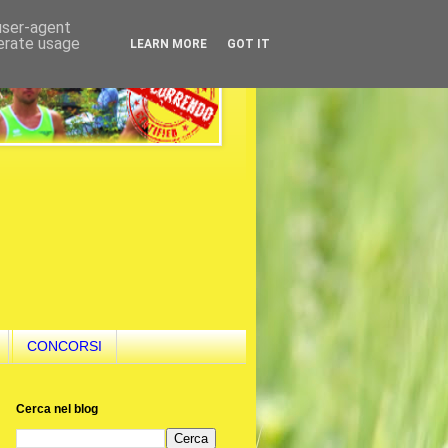
 user-agent
nerate usage
LEARN MORE
GOT IT
CONCORSI
Cerca nel blog