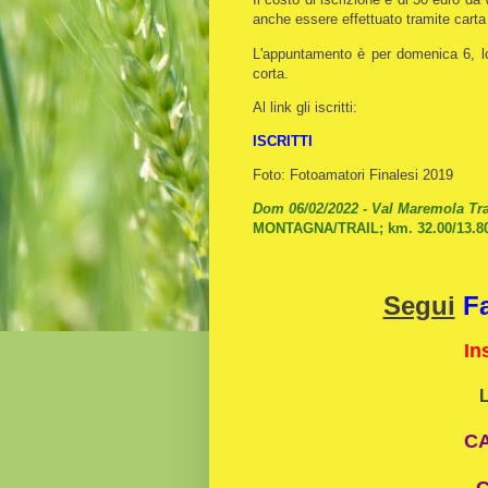
anche essere effettuato tramite carta
L'appuntamento è per domenica 6, lo 
corta.
Al link gli iscritti:
ISCRITTI
Foto: Fotoamatori Finalesi 2019
Dom 06/02/2022 - Val Maremola Trai
MONTAGNA/TRAIL; km. 32.00/13.80
Segui
F
In
C
C