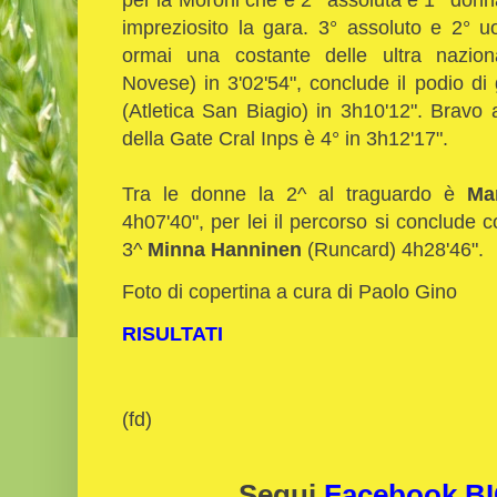
impreziosito la gara. 3° assoluto e 2° 
ormai una costante delle ultra nazion
Novese) in 3'02'54", conclude il podio di
(Atletica San Biagio) in 3h10'12". Bravo 
della Gate Cral Inps è 4° in 3h12'17".
Tra le donne la 2^ al traguardo è
Ma
4h07'40", per lei il percorso si conclude c
3^
Minna Hanninen
(Runcard) 4h28'46".
Foto di copertina a cura di Paolo Gino
RISULTATI
(fd)
Segui
Facebook 