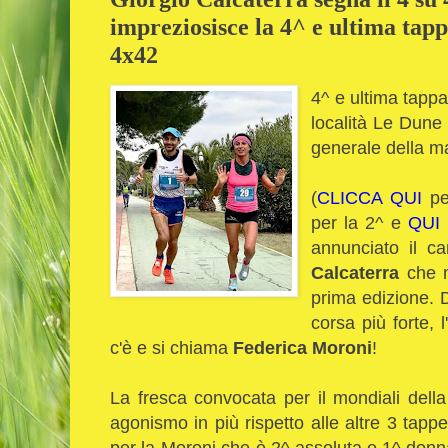
impreziosisce la 4^ e ultima tap
4x42
4^ e ultima tapp
località Le Dune 
generale della m
(
CLICCA QUI
per
per la 2^ e
QUI
annunciato il 
Calcaterra
che m
prima edizione. D
corsa più forte, 
c'è e si chiama
Federica Moroni
!
La fresca convocata per il mondiali del
agonismo in più rispetto alle altre 3 tapp
per la Moroni che è 2^ assoluta e 1^ donn