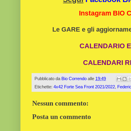
Instagram BIO
Le GARE e gli aggiorname
CALENDARIO E
CALENDARI R
Pubblicato da
Bio Correndo
alle
19:49
Etichette:
4x42 Forte Sea Front 2021/2022
,
Federi
Nessun commento:
Posta un commento