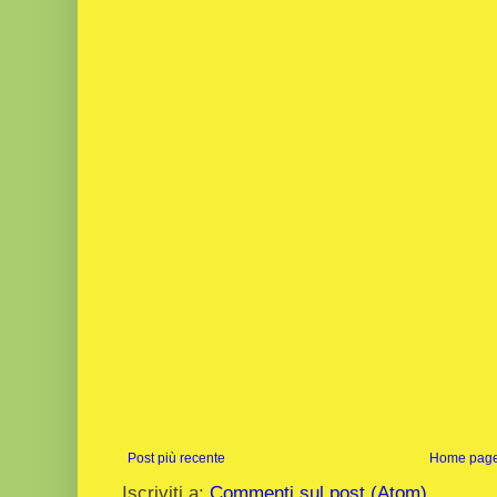
Post più recente
Home pag
Iscriviti a:
Commenti sul post (Atom)