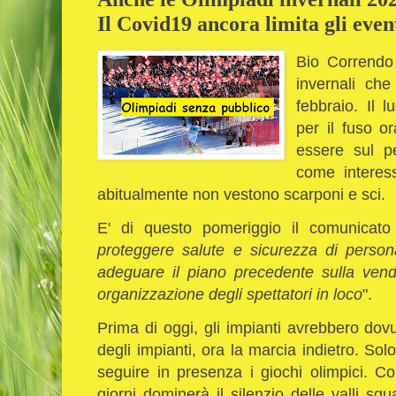
Il Covid19 ancora limita gli event
Bio Correndo 
invernali che
febbraio.
Il l
per il fuso o
essere sul p
come interess
abitualmente non vestono scarponi e sci.
E' di questo pomeriggio il comunicato
proteggere salute e sicurezza di persona
adeguare il piano precedente sulla vendit
organizzazione degli spettatori in loco
".
Prima di oggi, gli impianti avrebbero dov
degli impianti, ora la marcia indietro. Solo
seguire in presenza i giochi olimpici. 
giorni dominerà il silenzio delle valli squa