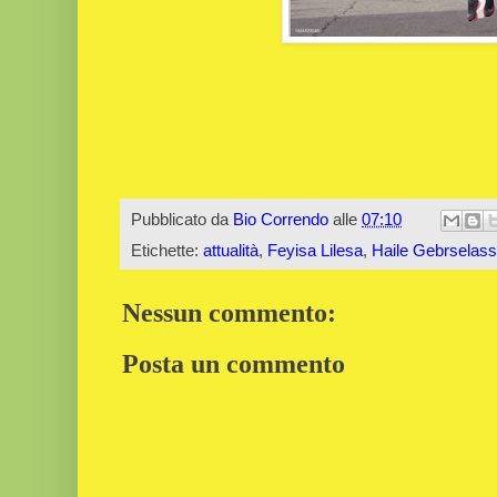
Pubblicato da
Bio Correndo
alle
07:10
Etichette:
attualità
,
Feyisa Lilesa
,
Haile Gebrselass
Nessun commento:
Posta un commento