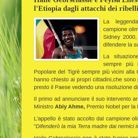
l'Etiopia dagli attacchi dei ribell
La leggenda
campione olim
Sidney 2000, 
difendere la s
La situazion
sempre più i
Popolare del Tigrè sempre più vicini alla C
hanno chiesto ai propri cittadini,che sono p
presto il Paese vedendo una risoluzione d
Il primo ad annunciare il suo intervento arm
Ministro
Abiy Ahme,
Premio Nobel per la 
L'appello è stato accolto dal campione ol
"
Difenderò la mia Terra madre dai nemici in
Haile Gebrselassie non è stato l'unico spo