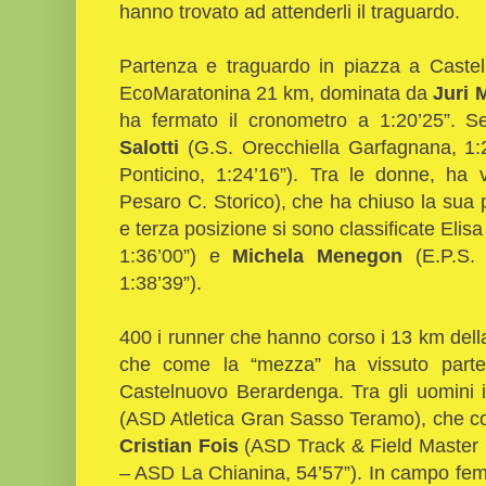
hanno trovato ad attenderli il traguardo.
Partenza e traguardo in piazza a Caste
EcoMaratonina 21 km, dominata da
Juri 
ha fermato il cronometro a 1:20’25”. 
Salotti
(G.S. Orecchiella Garfagnana, 1:
Ponticino, 1:24’16”). Tra le donne, ha 
Pesaro C. Storico), che ha chiuso la sua
e terza posizione si sono classificate Elis
1:36’00”) e
Michela Menegon
(E.P.S. 
1:38’39”).
400 i runner che hanno corso i 13 km della 
che come la “mezza” ha vissuto parten
Castelnuovo Berardenga. Tra gli uomini i
(ASD Atletica Gran Sasso Teramo), che co
Cristian Fois
(ASD Track & Field Master 
– ASD La Chianina, 54’57”). In campo fem