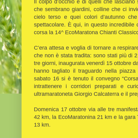
Il colpo d’occhio è di quelli che lasciano 
che sembrano giardini, colline che ci invi
cielo terso e quei colori d’autunno ch
spettacolare. È qui, in questo incredibile
corsa la 14^ EcoMaratona Chianti Classic
C’era attesa e voglia di tornare a respira
che non è stata tradita: sono stati più di 
tre giorni, inaugurata venerdì 15 ottobre d
hanno tagliato il traguardo nella piazz
sabato 16 si è tenuto il convegno “Corsa
intrattenere i corridori preparati e cu
ultramaratoneta Giorgio Calcaterra e il pre
Domenica 17 ottobre via alle tre manifes
42 km, la EcoMaratonina 21 km e la gara Tr
13 km.