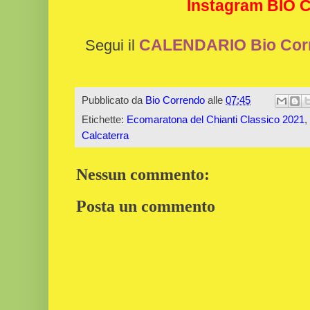
Instagram BIO
CALENDARIO Bio Cor
Segui il
Pubblicato da
Bio Correndo
alle
07:45
Etichette:
Ecomaratona del Chianti Classico 2021
,
Calcaterra
Nessun commento:
Posta un commento