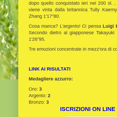
dopo quello conquistato ieri nei 200 sl. ,
viene vinta dalla britannica Tully Kaern
Zhang 1'17"80.
Cosa manca? L'argento! Ci pensa
Luigi 
Secondo dietro al giapponese Takayuki S
1'26"95.
Tre emozioni concentrate in mezz'ora di c
LINK AI RISULTATI
Medagliere azzurro:
Oro:
3
Argento:
2
Bronzo:
3
ISCRIZIONI ON LINE 