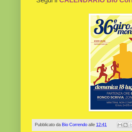
Segui il
Pubblicato da
Bio Correndo
alle
12:41