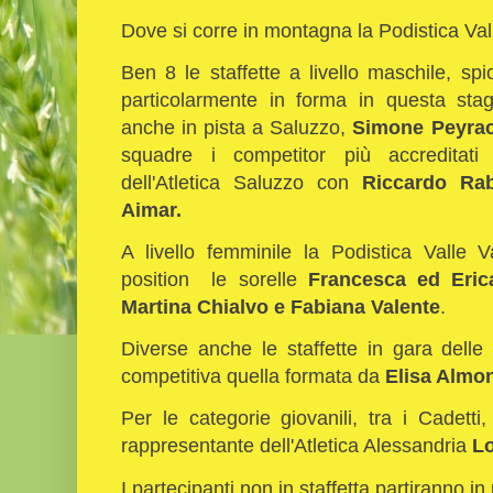
Dove si corre in montagna la Podistica Vall
Ben 8 le staffette a livello maschile, sp
particolarmente in forma in questa stag
anche in pista a Saluzzo,
Simone Peyrac
squadre i competitor più accreditati 
dell'Atletica Saluzzo con
Riccardo Rab
Aimar.
A livello femminile la Podistica Valle V
position le sorelle
Francesca ed Erica
Martina Chialvo e Fabiana Valente
.
Diverse anche le staffette in gara dell
competitiva quella formata da
Elisa Almo
Per le categorie giovanili, tra i Cadet
rappresentante dell'Atletica Alessandria
Lo
I partecipanti non in staffetta partiranno in