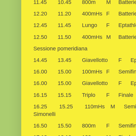
11.45
10.45
800m
M
Batteri
12.20
11.20
400mHs
F
Batteri
12.45
11.45
Lungo
F
Eptath
12.50
11.50
400mHs
M
Batteri
Sessione pomeridiana
14.45
13.45
Giavellotto
F
Ep
16.00
15.00
100mHs
F
Semifin
16.00
15.00
Giavellotto
F
Ep
16.15
15.15
Triplo
F
Finale
16.25
15.25
110mHs
M
Semif
Simonelli
16.50
15.50
800m
F
Semifin