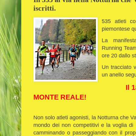
iscritti.
535 atleti c
piemontese qu
La manifesta
Running Team 
ore 20 dallo s
Un tracciato 
un anello seg
Il 
MONTE REALE!
Non solo atleti agonisti, la Notturna che Va
mondo dei non competitivi e la voglia di ri
camminando o passeggiando con il propr