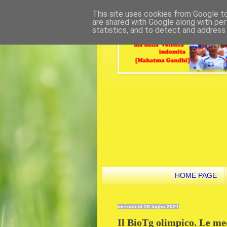
This site uses cookies from Google to 
are shared with Google along with per
statistics, and to detect and address
HOME PAGE
mercoledì 28 luglio 2021
Il BioTg olimpico. Le me