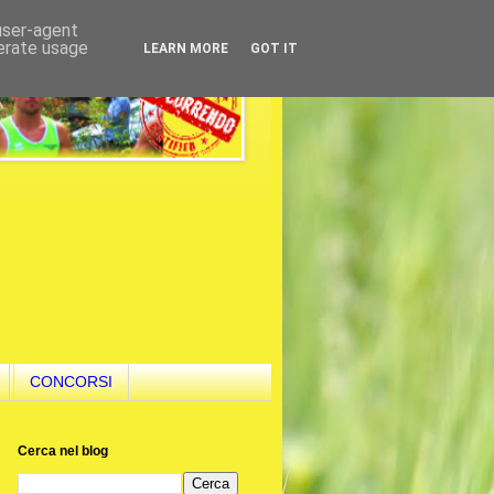
 user-agent
nerate usage
LEARN MORE
GOT IT
CONCORSI
Cerca nel blog