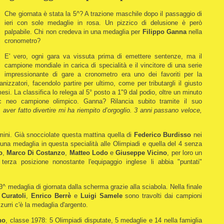
Che giornata è stata la 5^? A trazione maschile dopo il passaggio di
ieri con sole medaglie in rosa. Un pizzico di delusione è però
palpabile. Chi non credeva in una medaglia per
Filippo Ganna
nella
cronometro?
E' vero, ogni gara va vissuta prima di emettere sentenze, ma il
campione mondiale in carica di specialità e il vincitore di una serie
impressionante di gare a cronometro era uno dei favoriti per la
nizzatori, facendolo partire per ultimo, come per tributargli il giusto
mesi. La classifica lo relega al 5° posto a 1"9 dal podio, oltre un minuto
c neo campione olimpico. Ganna? Rilancia subito tramite il suo
aver fatto divertire mi ha riempito d’orgoglio. 3 anni passano veloce,
mini. Già snocciolate questa mattina quella di
Federico Burdisso
nei
 una medaglia in questa specialità alle Olimpiadi e quella del 4 senza
o
,
Marco
Di Costanzo
,
Matteo Lodo
e
Giuseppe
Vicino
, per loro un
terza posizione nonostante l'equipaggio inglese li abbia "puntati"
la 3^ medaglia di giornata dalla scherma grazie alla sciabola. Nella finale
Curatoli
,
Enrico Berrè
e
Luigi Samele
sono travolti dai campioni
zurri c'è la medaglia d'argento.
no
, classe 1978: 5 Olimpiadi disputate, 5 medaglie e 14 nella famiglia