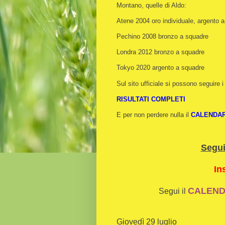
Montano, quelle di Aldo:
Atene 2004 oro individuale, argento 
Pechino 2008 bronzo a squadre
Londra 2012 bronzo a squadre
Tokyo 2020 argento a squadre
Sul sito ufficiale si possono seguire i 
RISULTATI COMPLETI
E per non perdere nulla il
CALENDA
Segu
In
CALENDA
Segui il
Giovedì 29 luglio