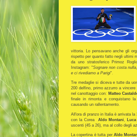
vittoria. Lo pensavano anche gli orga
rispetto per quanto fatto negli ultimi 
da uno stratosferico Primoz Rogli
Instagram: "
Sognare non costa nulla, 
e ci rivediamo a Parigi
".
Tre medaglie si diceva e tutte da uo
200 delfino, primo azzurro a vincere
nel canottaggio con:
Matteo
Castald
finale in rimonta e conquistano la 
causando un rallentamento.
All'ora di pranzo in Italia è arrivata 
con la Corea
Aldo Montani
,
Luca 
uscenti (45 a 26), ma al collo degli az
La copertina è tutta per
Aldo Monta