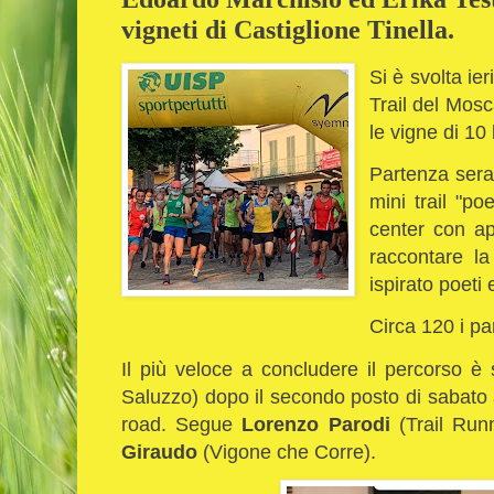
vigneti di Castiglione Tinella.
Si è svolta ier
Trail del Mosc
le vigne di 10
Partenza seral
mini trail "po
center con ap
raccontare la
ispirato poeti e
Circa 120 i par
Il più veloce a concludere il percorso è
Saluzzo) dopo il secondo posto di sabato al
road. Segue
Lorenzo Parodi
(Trail Run
Giraudo
(Vigone che Corre).