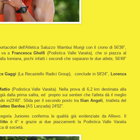
ortacolori dell'Atletica Saluzzo Wambui Murigi con il crono di 56'39",
no va a
Francesca Ghelfi
(Podistica Valle Varaita), che si piazza al
lla keniana, pochi infatti i secondi che separano le due atlete, 56'49"
ice Gaggi
(La Recastello Radici Group), conclude in 58'24",
Lorenza
.
Mattio
(Podistica Valle Varaita). Nella prova di 6,2 km destinata alla
ià dalla prima salita, ed proprio sui sentieri che l'atleta dà il meglio
ndo in23'40". Sfida per il secondo posto tra
Ilian Angeli
, triatleta del
atteo Bardea
(AS Lanzada) 24'02".
egoria Juniores conferma le qualità già evidenziate da Allievo. Il
itto
è 4° e grazie ai due piazzamenti la Podistica Valle Varaita
ica di società.