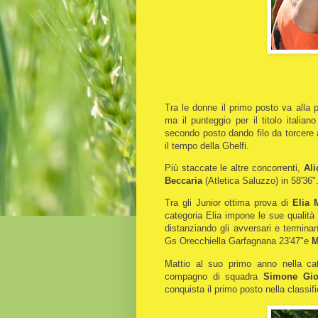
Tra le donne il primo posto va alla p
ma il punteggio per il titolo italia
secondo posto dando filo da torcere a
il tempo della Ghelfi.
Più staccate le altre concorrenti,
Al
Beccaria
(Atletica Saluzzo) in 58'36"
Tra gli Junior ottima prova di
Elia 
categoria Elia impone le sue qualità g
distanziando gli avversari e termina
Gs Orecchiella Garfagnana 23'47"e
M
Mattio al suo primo anno nella cat
compagno di squadra
Simone Giol
conquista il primo posto nella classif