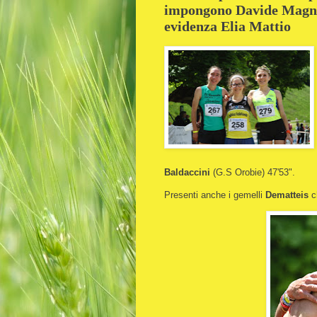
impongono Davide Magnini
evidenza Elia Mattio
Baldaccini
(G.S Orobie) 47'53".
Presenti anche i gemelli
Dematteis
c