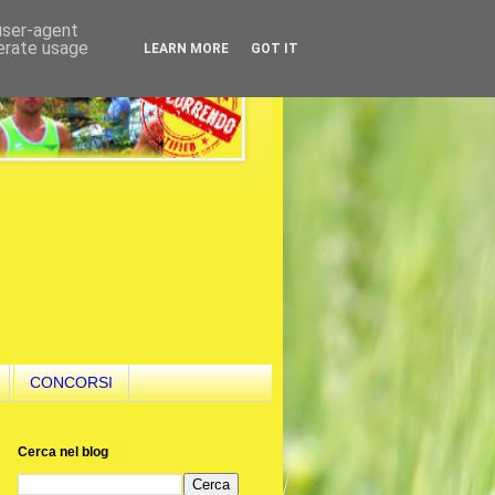
 user-agent
nerate usage
LEARN MORE
GOT IT
CONCORSI
Cerca nel blog