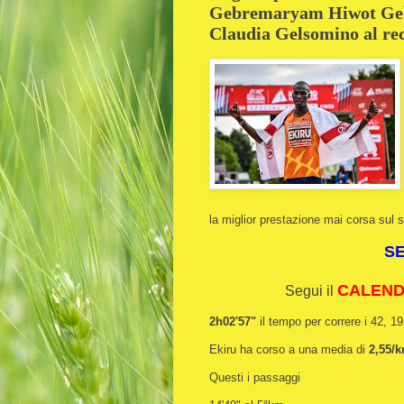
Gebremaryam Hiwot Gebr
Claudia Gelsomino al rec
la miglior prestazione mai corsa sul su
S
CALENDA
Segui il
2h02'57"
il tempo per correre i 42, 1
Ekiru ha corso a una media di
2,55/
Questi i passaggi