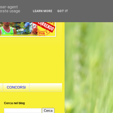
 user-agent
nerate usage
LEARN MORE
GOT IT
CONCORSI
Cerca nel blog