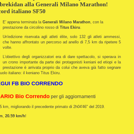
ekidan alla Generali Milano Marathon!
ord italiano SF50
E' appena terminata la
Generali Milano Marathon
, con la
prestazione da circolino rosso di
Titus Ekiru
.
Un'edizione riservata agli atleti élite, solo 132 gli atleti ammessi,
che hanno affrontato un percorso ad anello di 7,5 km da ripetere 5
volte.
L'obiettivo degli organizzatori era di dare spettacolo, si sperava in
un crono importante da parte dei protagonisti keniani ed etiopi e la
prestazione è arrivata proprio da colui che aveva già fatto segnare
olo italiano: il keniano Titus Ekiru.
EGUI FB BIO CORRENDO
RIO Bio Correndo
per gli aggiornamenti
95 km, migliorando il precedente primato di 2h04'46" del 2019.
km
,
20.59 km/h
!