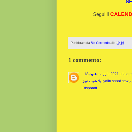
S
CALENDA
Segui il
Pubblicato da
Bio Correndo
alle
10:16
1 commento:
عبوده
18 maggio 2021 alle or
 نيوز
Rispondi