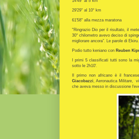
14'49" al 5°km
29'29" al 10° km
61'58" alla mezza maratona
"Ringrazio Dio per il risultato, il m
30° chilometro avevo deciso di spinge
migliorare ancora”. Le parole di Ekiru.
Podio tutto keniano con
Reuben Kip
I primi 5 classificati tutti sono la mi
sotto le 2h10'.
Il primo non africano è il france
Giacobazzi
, Aeronautica Militare, v
che aveva messo in discussione l'eve