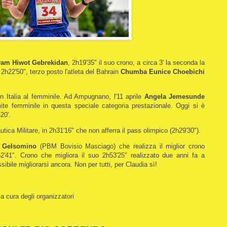
am Hiwot Gebrekidan
, 2h19'35" il suo crono, a circa 3' la seconda la
 2h22'50", terzo posto l'atleta del Bahrain
Chumba Eunice Choebichi
in Italia al femminile. Ad Ampugnano, l'11 aprile
Angela Jemesunde
ite femminile in questa speciale categoria prestazionale. Oggi si è
20'.
utica Militare, in 2h31'16" che non afferra il pass olimpico (2h29'30").
a Gelsomino
(PBM Bovisio Masciago) che realizza il miglior crono
52'41". Crono che migliora il suo 2h53'25" realizzato due anni fa a
ibile migliorarsi ancora. Non per tutti, per Claudia sì!
a cura degli organizzatori