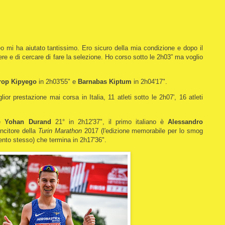
eteo mi ha aiutato tantissimo. Ero sicuro della mia condizione e dopo il
re e di cercare di fare la selezione. Ho corso sotto le 2h03” ma voglio
rop Kipyego
in 2h03'55" e
Barnabas Kiptum
in 2h04'17".
glior prestazione mai corsa in Italia, 11 atleti sotto le 2h07', 16 atleti
se
Yohan Durand
21° in 2h12'37", il primo italiano è
Alessandro
incitore della
Turin Marathon
2017 (l'edizione memorabile per lo smog
nto stesso) che termina in 2h17'36".