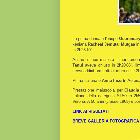
La prima donna è l'etiope
Gebremary
keniana
Racheal Jemutai Mutgaa
in
in 2h23'10".
Anche l'etiope realizza il mai corso 
Tanui
aveva chiuso in 2h20'08", lim
scesi addirittura sotto il muro delle 2h
Prima italiana è
Anna Incerti
, Aerona
Prestazione maiuscola per
Claudi
italiano della categoria SF50 in 2h
Verona. A 50 anni (classe 1969) è poss
LINK AI RISULTATI
BREVE GALLERIA FOTOGRAFICA