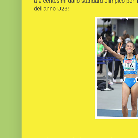
a 9 centesimi dallo standard olimpico per
dell'anno U23!