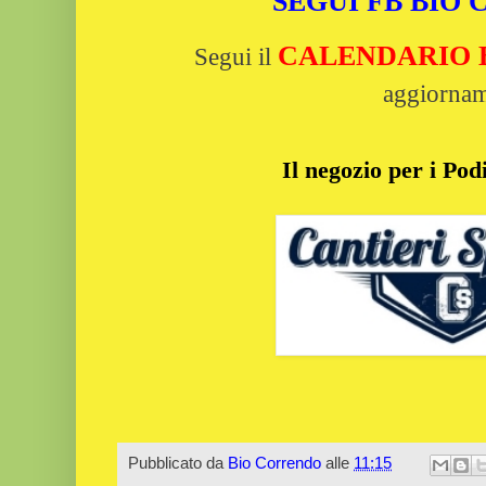
SEGUI FB BIO
CALENDARIO Bi
Segui il
aggiornam
Il negozio per i Podi
Pubblicato da
Bio Correndo
alle
11:15