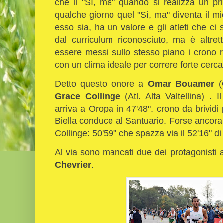
che il "Sì, ma" quando si realizza un pr
qualche giorno quel "Sì, ma" diventa il m
esso sia, ha un valore e gli atleti che ci s
dal curriculum riconosciuto, ma è altre
essere messi sullo stesso piano i crono rec
con un clima ideale per correre forte cerc
Detto questo onore a
Omar Bouamer
(
Grace Collinge
(Atl. Alta Valtellina) . 
arriva a Oropa in 47'48", crono da brividi 
Biella conduce al Santuario. Forse ancora p
Collinge: 50'59" che spazza via il 52'16" di
Al via sono mancati due dei protagonisti 
Chevrier
.