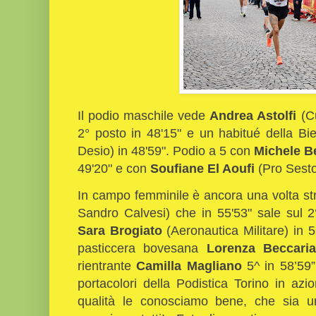
Il podio maschile vede
Andrea Astolfi
(C
2° posto in 48'15" e un habitué della Bi
Desio) in 48'59". Podio a 5 con
Michele B
49'20" e con
Soufiane El Aoufi
(Pro Sesto 
In campo femminile è ancora una volta st
Sandro Calvesi) che in 55'53" sale sul 2
Sara Brogiato
(Aeronautica Militare) in 5
pasticcera bovesana
Lorenza Beccari
rientrante
Camilla Magliano
5^ in 58’59”
portacolori della Podistica Torino in az
qualità le conosciamo bene, che sia un