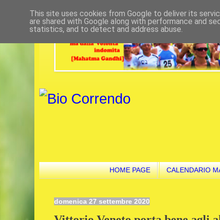
This site uses cookies from Google to deliver its servi
are shared with Google along with performance and secu
statistics, and to detect and address abuse.
HOME PAGE
CALENDARIO M
domenica 27 settembre 2020
Vittorio Veneto porta bene agli a