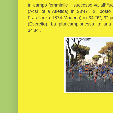
In campo femminile il successo va all' "
(Acsi Italia Atletica) in 33'47", 2° post
Fratellanza 1874 Modena) in 34'26", 3° p
(Esercito). La pluricampionessa italian
34'34".