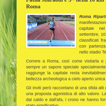
Roma
Roma Ripart
manifestazio
capitale n
settembre.
10 
classificati f
con partenza
nello stadio T
Correre a Roma, così come visitarla o 
sempre un sapore speciale specialmente 
raggiunge la capitale resta inevitabilme
bellezza archeologica a cielo aperto unica
Gli inviti però raccontano di una sfida alti 
una proposta agonistica di alto valore. La
dal caldo e dall'afa, i crono ne hanno fo
stato significativo.