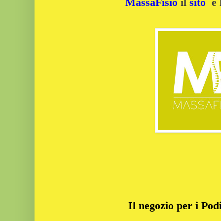
MassaFisio
il
sito
e 
Il negozio per i Podi