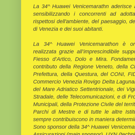
La 34^ Huawei Venicemarathn aderisce a
sensibilizzando i concorrenti ad adott
rispettosi dell'ambiente, del paesaggio, del
di Venezia e dei suoi abitanti.
La 34^ Huawei Venicemarathon è or
realizzata grazie all’imprescindibile su
Fiesso d’Artico, Dolo e Mira. Fondament
contributo della Regione Veneto, della Ci
Prefettura, della Questura, del CONI, F
Commercio Venezia Rovigo Delta Lagunare,
del Mare Adriatico Settentrionale, dei Vigi
Stradale, delle Telecomunicazioni, e di Fron
Municipali, della Protezione Civile del terri
Parchi di Mestre e di tutte le altre Ist
sempre contribuiscono in maniera determina
Sono sponsor della 34^ Huawei Venicemara
Assicurazioni (main sponsor), UYN (technic