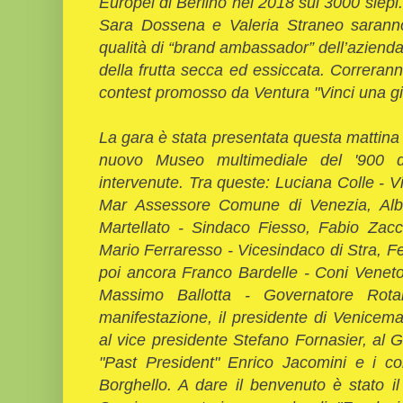
Europei di Berlino nel 2018 sui 3000 siep
Sara Dossena e Valeria Straneo saranno,
qualità di “brand ambassador” dell’aziend
della frutta secca ed essiccata. Correranno
contest promosso da Ventura "Vinci una gio
La gara è stata presentata questa mattina ne
nuovo Museo multimediale del '900 di
intervenute. Tra queste: Luciana Colle -
Mar Assessore Comune di Venezia, Albe
Martellato - Sindaco Fiesso, Fabio Zac
Mario Ferraresso - Vicesindaco di Stra, Fe
poi ancora Franco Bardelle - Coni Veneto
Massimo Ballotta - Governatore Rotary
manifestazione, il presidente di Venice
al vice presidente Stefano Fornasier, al 
"Past President" Enrico Jacomini e i co
Borghello. A dare il benvenuto è stato i