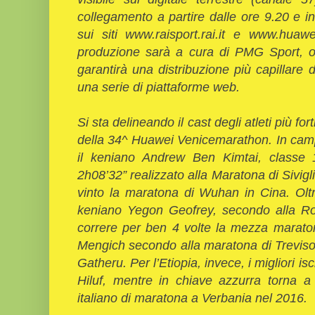
collegamento a partire dalle ore 9.20 e i
sui siti www.raisport.rai.it e www.huaw
produzione sarà a cura di PMG Sport, off
garantirà una distribuzione più capillare
una serie di piattaforme web.
Si sta delineando il cast degli atleti più f
della 34^ Huawei Venicemarathon. In campo
il keniano Andrew Ben Kimtai, classe 
2h08’32” realizzato alla Maratona di Sivig
vinto la maratona di Wuhan in Cina. Oltr
keniano Yegon Geofrey, secondo alla Ro
correre per ben 4 volte la mezza marato
Mengich secondo alla maratona di Treviso
Gatheru. Per l’Etiopia, invece, i migliori 
Hiluf, mentre in chiave azzurra torna
italiano di maratona a Verbania nel 2016.