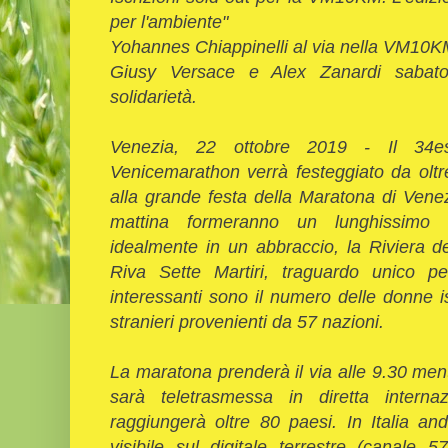
per l'ambiente"
Yohannes Chiappinelli al via nella VM10
Giusy Versace e Alex Zanardi sabato
solidarietà.
Venezia, 22 ottobre 2019 - Il 34e
Venicemarathon verrà festeggiato da olt
alla grande festa della Maratona di Ven
mattina formeranno un lunghissimo 
idealmente in un abbraccio, la Riviera d
Riva Sette Martiri, traguardo unico p
interessanti sono il numero delle donne i
stranieri provenienti da 57 nazioni.
La maratona prenderà il via alle 9.30 ment
sarà teletrasmessa in diretta intern
raggiungerà oltre 80 paesi. In Italia an
visibile sul digitale terrestre (canale 5