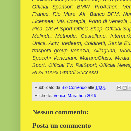
Official Sponsor: BMW, ProAction, Ve
France, Rio Mare, Alì, Banco BPM, Nun
Licensee: M9, Corepla, Porto di Venezia,
Pica, 1/6 H Sport Officia Shop, Official Su
Melinda, Méthode, Castellano, Interpar
Unica, Actv, Iredeem, Coldiretti, Santa Eu
trasporti group Venezia, Alilaguna, Vid
Specchi Veneziani, MuranoGlass. Media 
Sport, Official Tv: RaiSport; Official News
RDS 100% Grandi Successi.
Pubblicato da
Bio Correndo
alle
14:01
Etichette:
Venice Marathon 2019
Nessun commento:
Posta un commento