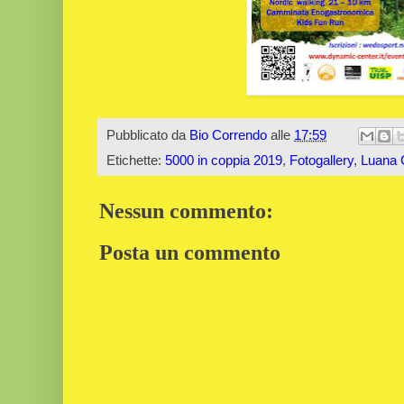
Pubblicato da
Bio Correndo
alle
17:59
Etichette:
5000 in coppia 2019
,
Fotogallery
,
Luana 
Nessun commento:
Posta un commento