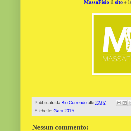
MassaFisio
il
sito
e 
Pubblicato da
Bio Correndo
alle
22:07
Etichette:
Gara 2019
Nessun commento: