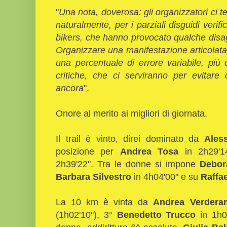
"
Una nota, doverosa: gli organizzatori ci 
naturalmente, per i parziali disguidi verifi
bikers, che hanno provocato qualche disagio
Organizzare una manifestazione articolat
una percentuale di errore variabile, più
critiche, che ci serviranno per evitare 
ancora
".
Onore al merito ai migliori di giornata.
Il trail è vinto, direi dominato da
Ales
posizione per
Andrea Tosa
in 2h29'1
2h39'22". Tra le donne si impone
Debor
Barbara Silvestro
in 4h04'00" e su
Raffae
La 10 km è vinta da
Andrea Verdera
(1h02'10"), 3°
Benedetto Trucco
in 1h0