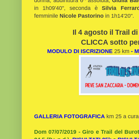
donna, addirittura 6^ assoluta,
Giulia Bal
in 1h09'40", seconda è
Silvia Ferrar
femminile
Nicole Pastorino
in 1h14'20".
Il 4 agosto il Trail 
CLICCA sotto per 
MODULO DI ISCRIZIONE
25 km
-
M
GALLERIA FOTOGRAFICA
km 25 a cura 
Dom 07/07/2019 - Giro e Trail del Burot,