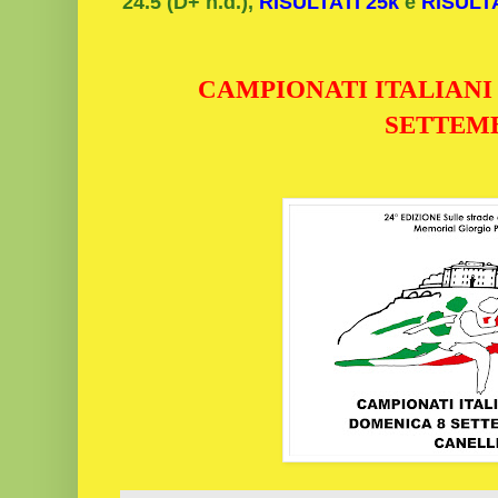
24.5 (D+ n.d.),
RISULTATI 25k
e
RISULTA
CAMPIONATI ITALIANI 
SETTEM