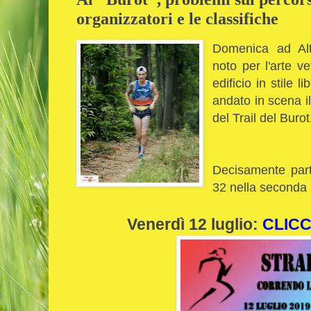
organizzatori e le classifiche
Domenica ad Alt
noto per l'arte v
edificio in stile 
andato in scena il
del Trail del Burot
Decisamente part
32 nella seconda 
Venerdì 12 luglio:
CLICC