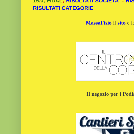
15.0, FIDAL
,
RISULTATI SOCIETA'
-
RI
RISULTATI CATEGORIE
MassaFisio
il
sito
e 
Il negozio per i Podi