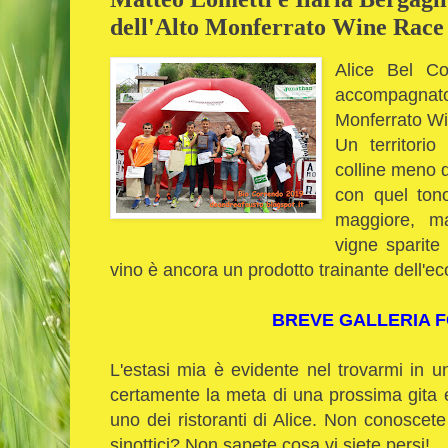
dell'Alto Monferrato Wine Race
Alice Bel Co
accompagnato
Monferrato W
Un territorio
colline meno d
con quel ton
maggiore, ma
vigne sparite 
vino è ancora un prodotto trainante dell'e
BREVE GALLERIA 
L'estasi mia è evidente nel trovarmi in
certamente la meta di una prossima gita e
uno dei ristoranti di Alice. Non conoscet
sinottici? Non sapete cosa vi siete persi!