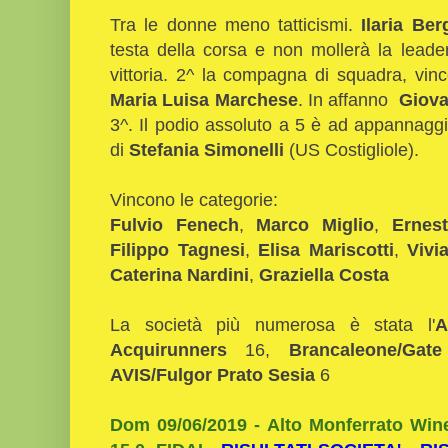
Tra le donne meno tatticismi.
Ilaria Be
testa della corsa e non mollerà la leader
vittoria. 2^ la compagna di squadra, vin
Maria Luisa Marchese
. In affanno
Giova
3^. Il podio assoluto a 5 è ad appannagg
di
Stefania Simonelli
(US Costigliole).
Vincono le categorie:
Fulvio Fenech
,
Marco Miglio
,
Ernest
Filippo Tagnesi
,
Elisa Mariscotti
,
Vivia
Caterina Nardini
,
Graziella Costa
La società più numerosa è stata l'
A
Acquirunners
16,
Brancaleone/Gat
AVIS/Fulgor Prato Sesia
6
Dom 09/06/2019 - Alto Monferrato Wine