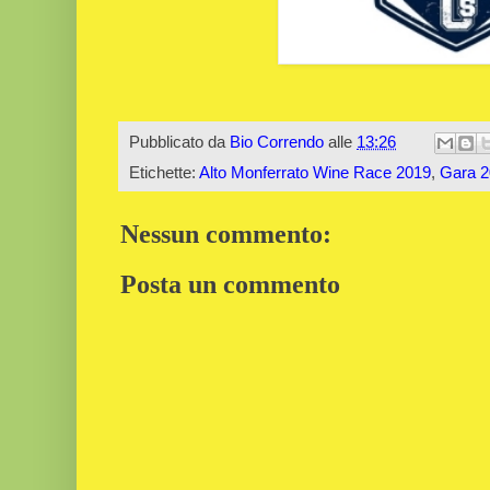
Pubblicato da
Bio Correndo
alle
13:26
Etichette:
Alto Monferrato Wine Race 2019
,
Gara 2
Nessun commento:
Posta un commento